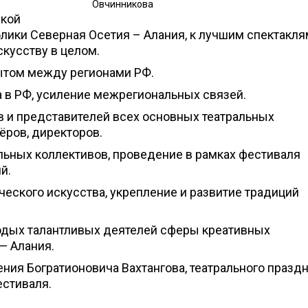
Овчинникова
ской
блики Северная Осетия – Алания, к лучшим спектакля
скусству в целом.
ытом между регионами РФ.
а в РФ, усиление межрегиональных связей.
в и представителей всех основных театральных
ёров, директоров.
льных коллективов, проведение в рамках фестиваля
й.
ского искусства, укрепление и развитие традиций
одых талантливых деятелей сферы креативных
— Алания.
ения Богратионовича Вахтангова, театрального праздн
естиваля.