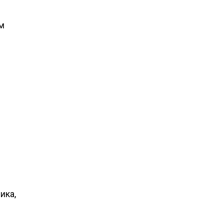
м
ика,