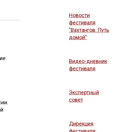
Новости
фестиваля
"Вахтангов. Путь
домой"
ние
Видео-дневник
фестиваля
Экспертный
совет
сии.
ой
Дирекция
фестиваля.