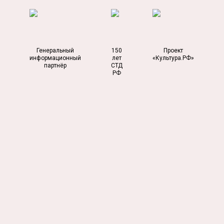
Генеральный
150
Проект
информационный
лет
«Культура.РФ»
партнёр
СТД
РФ