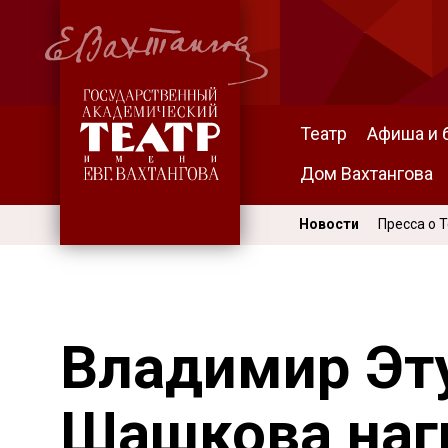
Театр
Афиша и 
Дом Вахтангова
Новости
Пресса о 
Владимир Эт
Шашкова на