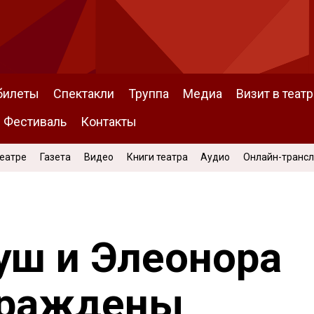
билеты
Спектакли
Труппа
Медиа
Визит в театр
Фестиваль
Контакты
Театре
Газета
Видео
Книги театра
Аудио
Онлайн-транс
уш и Элеонора
граждены