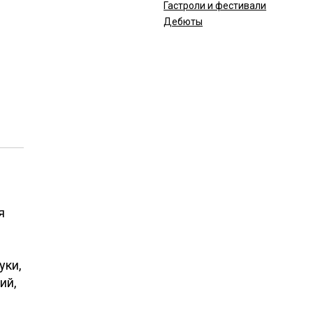
Гастроли и фестивали
Дебюты
я
уки,
ий,