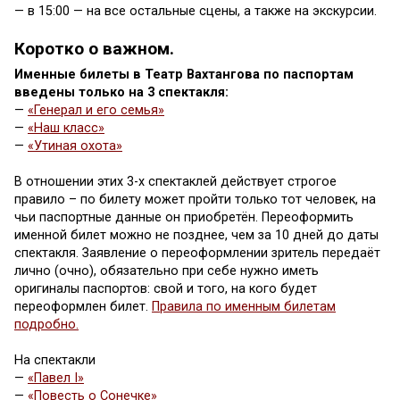
— в 15:00 — на все остальные сцены, а также на экскурсии.
Коротко о важном.
Именные билеты в Театр Вахтангова по паспортам
введены только на 3 спектакля:
—
«Генерал и его семья»
—
«Наш класс»
—
«Утиная охота»
В отношении этих 3-х спектаклей действует строгое
правило – по билету может пройти только тот человек, на
чьи паспортные данные он приобретён. Переоформить
именной билет можно не позднее, чем за 10 дней до даты
спектакля. Заявление о переоформлении зритель передаёт
лично (очно), обязательно при себе нужно иметь
оригиналы паспортов: свой и того, на кого будет
переоформлен билет.
Правила по именным билетам
подробно.
На спектакли
—
«Павел I»
—
«Повесть о Сонечке»