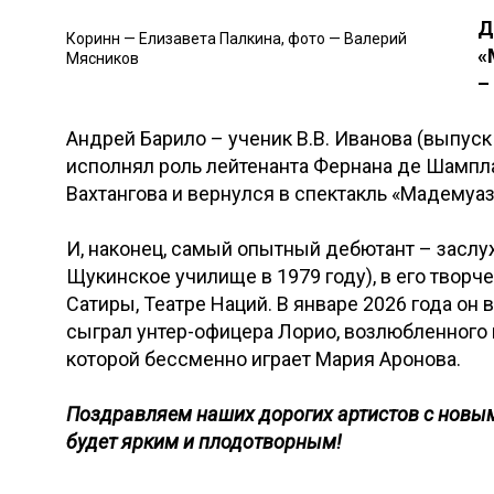
Д
Коринн — Елизавета Палкина, фото — Валерий
«
Мясников
–
Андрей Барило – ученик В.В. Иванова (выпуск 
исполнял роль лейтенанта Фернана де Шамплат
Вахтангова и вернулся в спектакль «Мадемуа
И, наконец, самый опытный дебютант – засл
Щукинское училище в 1979 году), в его творч
Сатиры, Театре Наций. В январе 2026 года он 
сыграл унтер-офицера Лорио, возлюбленного 
которой бессменно играет Мария Аронова.
Поздравляем наших дорогих артистов с новым
будет ярким и плодотворным!