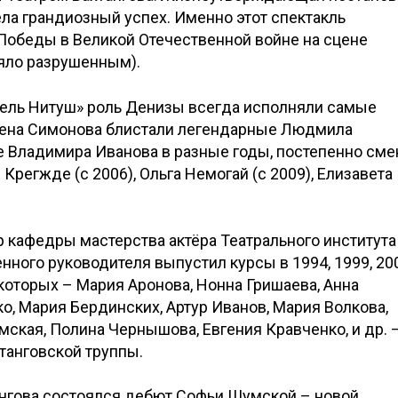
ла грандиозный успех. Именно этот спектакль
 Победы в Великой Отечественной войне на сцене
ояло разрушенным).
зель Нитуш» роль Денизы всегда исполняли самые
бена Симонова блистали легендарные Людмила
ке Владимира Иванова в разные годы, постепенно сме
 Крегжде (с 2006), Ольга Немогай (с 2009), Елизавета
кафедры мастерства актёра Театрального института
ного руководителя выпустил курсы в 1994, 1999, 20
 которых – Мария Аронова, Нонна Гришаева, Анна
о, Мария Бердинских, Артур Иванов, Мария Волкова,
ская, Полина Чернышова, Евгения Кравченко, и др. 
танговской труппы.
ангова состоялся дебют Софьи Шумской – новой