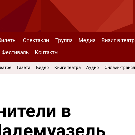
билеты
Спектакли
Труппа
Медиа
Визит в театр
Фестиваль
Контакты
Театре
Газета
Видео
Книги театра
Аудио
Онлайн-транс
нители в
Мадемуазель