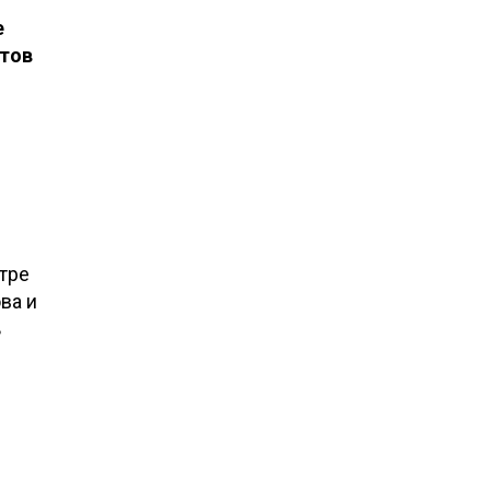
е
тов
атре
ва и
ь