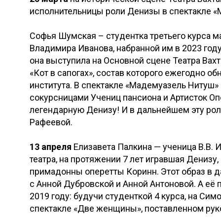
исполнительницы роли Денизы в спектакле «
Софья Шумская – студентка третьего курса м
Владимира Иванова, набранной им в 2023 год
она выступила на Основной сцене Театра Вахт
«Кот в сапогах», состав которого ежегодно о
института. В спектакле «Мадемуазель Нитуш» 
сокурсницами Учениц пансиона и Артисток Оп
легендарную Денизу! И в дальнейшем эту ро
Рафеевой.
13 апреля
Елизавета Палкина — ученица В.В. И
театра, на протяжении 7 лет игравшая Денизу
примадонны оперетты Коринн. Этот образ в д
с Анной Дубровской и Анной Антоновой. А её 
2019 году: будучи студенткой 4 курса, на Си
спектакле «Две женщины», поставленном ру