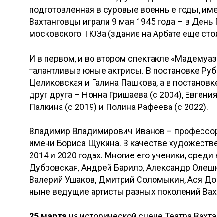
подготовленная в суровые военные годы, име
Вахтанговцы играли 9 мая 1945 года – в День
московского ТЮЗа (здание на Арбате ещё ст
И в первом, и во втором спектакле «Мадемуа
талантливые юные актрисы. В постановке Ру
Целиковская и Галина Пашкова, а в постанов
друг друга – Нонна Гришаева (с 2004), Евгения
Палкина (с 2019) и Полина Рафеева (с 2022).
Владимир Владимирович Иванов – профессор 
имени Бориса Щукина. В качестве художествен
2014 и 2020 годах. Многие его ученики, среди
Дубровская, Андрей Барило, Александр Олешк
Валерий Ушаков, Дмитрий Соломыкин, Ася Дом
ныне ведущие артисты разных поколений Вах
25 марта
на исторической сцене Театра Вахт