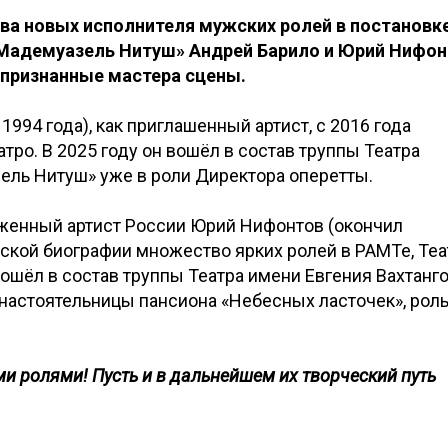
ва новых исполнителя мужских ролей в постановк
Мадемуазель Нитуш» Андрей Барило и Юрий Нифон
 признанные мастера сцены.
1994 года), как приглашенный артист, с 2016 года
ро. В 2025 году он вошёл в состав труппы Театра
зель Нитуш» уже в роли Директора оперетты.
уженный артист России Юрий Нифонтов (окончил
еской биографии множество ярких ролей в РАМТе, Те
вошёл в состав труппы Театра имени Евгения Вахтанго
настоятельницы пансиона «Небесных ласточек», рол
и ролями! Пусть и в дальнейшем их творческий путь