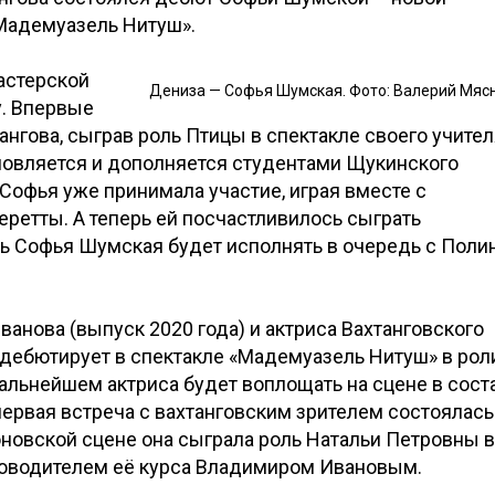
Мадемуазель Нитуш».
астерской
Дениза — Софья Шумская. Фото: Валерий Мяс
у. Впервые
ангова, сыграв роль Птицы в спектакле своего учите
бновляется и дополняется студентами Щукинского
Софья уже принимала участие, играя вместе с
еретты. А теперь ей посчастливилось сыграть
ль Софья Шумская будет исполнять в очередь с Поли
ванова (выпуск 2020 года) и актриса Вахтанговского
, дебютирует в спектакле «Мадемуазель Нитуш» в рол
альнейшем актриса будет воплощать на сцене в сост
первая встреча с вахтанговским зрителем состоялась
моновской сцене она сыграла роль Натальи Петровны в
ководителем её курса Владимиром Ивановым.