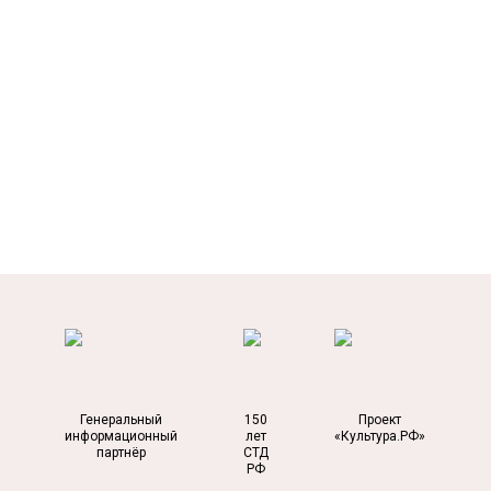
Генеральный
150
Проект
информационный
лет
«Культура.РФ»
партнёр
СТД
РФ