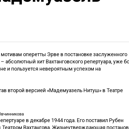
 мотивам оперетты Эрве в постановке заслуженного
– абсолютный хит Вахтанговского репертуара, уже б
ене и пользуется невероятным успехом на
став второй версией «Мадемуазель Нитуш» в Театре
 Овчинникова
пертуаре в декабре 1944 года. Его поставил Рубен
ы Театром Вахтангова. Жизнеутверждающая постанов