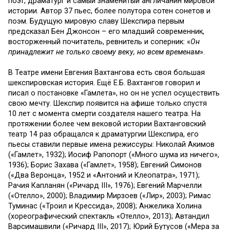
поэт, драматург и самый знаменитый англичанин мировой
истории. Автор 37 пьес, более полутора сотен сонетов и
поэм. Будущую мировую славу Шекспира первым
предсказал Бен Джонсон – его младший современник,
восторженный почитатель, ревнитель и соперник: «
Он
принадлежит не только своему веку, но всем временам
».
В Театре имени Евгения Вахтангова есть своя большая
шекспировская история. Ещё Е.Б. Вахтангов говорил и
писал о постановке «Гамлета», но он не успел осуществить
свою мечту. Шекспир появится на афише только спустя
10 лет с момента смерти создателя нашего театра. На
протяжении более чем вековой истории Вахтанговский
театр 14 раз обращался к драматургии Шекспира, его
пьесы ставили первые имена режиссуры: Николай Акимов
(«Гамлет», 1932); Иосиф Рапопорт («Много шума из ничего»,
1936); Борис Захава («Гамлет», 1958); Евгений Симонов
(«Два Веронца», 1952 и «Антоний и Клеопатра», 1971);
Рачия Капланян («Ричард III», 1976); Евгений Марчелли
(«Отелло», 2000); Владимир Мирзоев («Лир», 2003); Римас
Туминас («Троил и Крессида», 2008); Анжелика Холина
(хореографический спектакль «Отелло», 2013); Автандил
Варсимашвили («Ричард III», 2017); Юрий Бутусов («Мера за