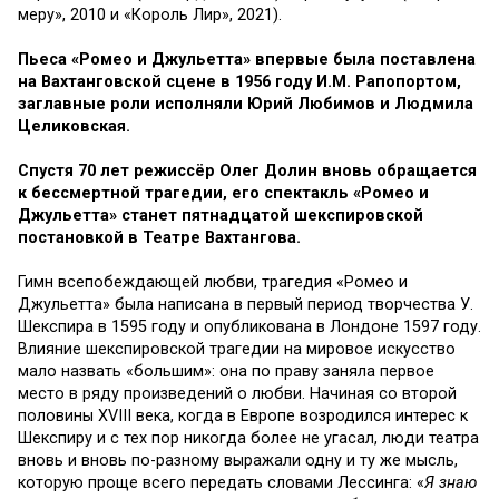
меру», 2010 и «Король Лир», 2021).
Пьеса «Ромео и Джульетта» впервые была поставлена
на Вахтанговской сцене в 1956 году И.М. Рапопортом,
заглавные роли исполняли Юрий Любимов и Людмила
Целиковская.
Спустя 70 лет режиссёр Олег Долин вновь обращается
к бессмертной трагедии, его спектакль «Ромео и
Джульетта» станет пятнадцатой шекспировской
постановкой в Театре Вахтангова.
Гимн всепобеждающей любви, трагедия «Ромео и
Джульетта» была написана в первый период творчества У.
Шекспира в 1595 году и опубликована в Лондоне 1597 году.
Влияние шекспировской трагедии на мировое искусство
мало назвать «большим»: она по праву заняла первое
место в ряду произведений о любви. Начиная со второй
половины XVIII века, когда в Европе возродился интерес к
Шекспиру и с тех пор никогда более не угасал, люди театра
вновь и вновь по-разному выражали одну и ту же мысль,
которую проще всего передать словами Лессинга: «
Я знаю