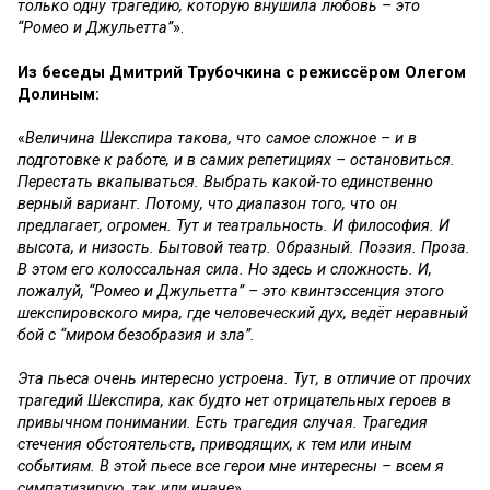
только одну трагедию, которую внушила любовь – это
“Ромео и Джульетта”
».
Из беседы Дмитрий Трубочкина с режиссёром Олегом
Долиным:
«
Величина Шекспира такова, что самое сложное – и в
подготовке к работе, и в самих репетициях – остановиться.
Перестать вкапываться. Выбрать какой-то единственно
верный вариант. Потому, что диапазон того, что он
предлагает, огромен. Тут и театральность. И философия. И
высота, и низость. Бытовой театр. Образный. Поэзия. Проза.
В этом его колоссальная сила. Но здесь и сложность. И,
пожалуй, “Ромео и Джульетта” – это квинтэссенция этого
шекспировского мира, где человеческий дух, ведёт неравный
бой с “миром безобразия и зла”.
Эта пьеса очень интересно устроена. Тут, в отличие от прочих
трагедий Шекспира, как будто нет отрицательных героев в
привычном понимании. Есть трагедия случая. Трагедия
стечения обстоятельств, приводящих, к тем или иным
событиям. В этой пьесе все герои мне интересны – всем я
симпатизирую, так или иначе
».