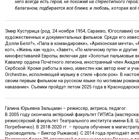
него всегда есть герой, не похожий на стереотипного героя
балаганом, подбирается всё ближе; и любовь, которая всё 
Эмир Кустурица (род. 24 ноября 1954, Сараево, Югославия) с
художественных и документальных фильмов. Среди его извес
Долли Белл?», «Папа в командировке», «Аризонская мечта», «
кот», «Жизнь как чудо», «Завет», «По млечному пути» и други
кинофестивалей Европы, включая две «Золотые пальмовые ве
Кавалер ордена Почётного легиона, иностранный член Академ
Сербской. Кроме работы в кино, известен как автор книг и уч
Orchestra», исполняющей музыку в стиле «фолк-рок». В наст
своим первым фильмом на русском языке по мотивам романа
наказание». Съёмки пройдут летом 2025 года в Краснодарско
Галина Юрьевна Зальцман – режиссёр, актриса, педагог.
В 2005 году окончила актёрский факультет ГИТИСа (мастерская
режиссёрский факультет Театрального института имени Б.В. 
Погребничко). В 2018-2020 гг. – прошла обучение в магистр
(руководитель – Виктор Рыжаков). С 2014 года преподаёт акт