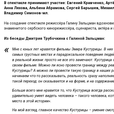
В спектакле принимают участие: Евгений Кравченко, Арт
Анна Ляхова, Альбина Абрамова, Сергей Барышев, Михаил
Владимир Симонов-мл.
На создание спектакля режиссёра Галину Зальцман вдохнови
знаменитого сербского кинорежиссёра, сценариста, актёра и
Из беседы Дмитрия Трубочкина с Галиной Зальцман:
Мне с юных лет нравятся фильмы Эмира Кустурицы. В них 
самых грустных местах и парадоксальное поведение людей
в реальной жизни: просто не все это замечают. Кустурица
своем фильме. Можно ли ясно провести границу между ре
Кустурицы? А можно ли провести такую границу в наших р
начинаем что-то рассказывать, реальность сразу наполня
такой переход: он сказывается и на форме, и на содержани
Больше всего мне нравится то, что Кустурица всегда расск
удивительно умеет видеть человека – такого человека, кот
место в этой истории».
На мой взгляд, главное качество Кустурицы – умение смот