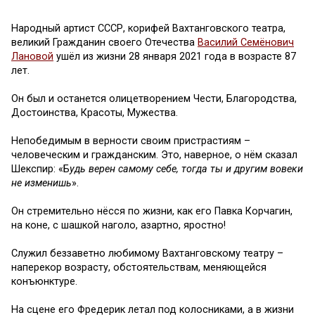
Народный артист СССР,
к
орифей Вахтанговского театра,
великий Гражданин своего Отечества
Василий Семёнович
Лановой
ушёл из жизни
28 января 2021 года
в возрасте 87
лет.
Он был
и останется
о
лицетворением Чести, Благородства
,
Достоинства
, Красоты
, Мужества.
Непобедимым в верности своим пристрастиям –
человеческим и
гражданским
. Это, наверное, о н
ё
м сказал
Шекспир: «
Б
удь верен самому себе, тогда ты и другим вовеки
не изменишь
».
Он с
тремительно нёсся по жиз
ни, как его Павка Корчагин,
на к
оне, с шашкой наголо, азартно, яростно!
С
луж
ил беззаветно любимому
Вахтанговскому т
еатру
–
наперекор возрасту, обстоятельствам,
меняющейся
конъюнктуре
.
На сцене
его
Фредерик лета
л
под колосниками, а
в жизни