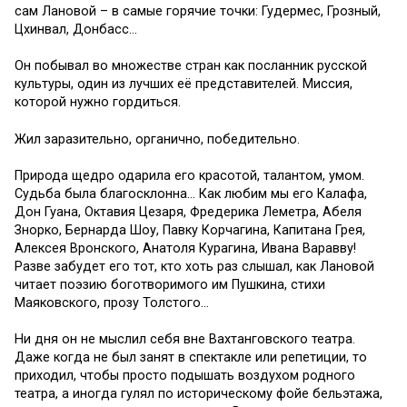
сам
Лановой
–
в самые горяч
ие точки
:
Г
удермес, Грозный,
Цхинвал, Донбасс…
Он побывал
во множестве стран
как посланник
р
усской
к
ультуры, один из лучших е
ё
представителей. Миссия,
которой нужно гордиться.
Жил заразительно, органично, победительно
.
Природа
щедро одарила его
красотой, талантом, умом.
Судьб
а была благосклонна…
Как люби
м
мы
его Калафа
,
Дон
Гуана
, Октавия
Цезаря, Фредерика Леметра, Абеля
Знорко, Бернарда Шоу, Павку Корчагина
,
Капитана Грея
,
Алексея
Вронского,
Анатол
я
Кураг
ина, Ивана Варавву!
Разве забудет его тот, кто хоть раз слышал, как Лановой
читает
поэзи
ю боготворимого им Пушкина,
стихи
Маяковского, прозу Толстого
…
Ни дн
я он не
мыслил себя вне
Вахтанговского
театра
.
Даже когда
не был занят в спектакле
или репетиции,
то
приходил,
чтобы просто подышать воздухом родного
театра
, а иногда
гулял по историческому фойе бельэтажа,