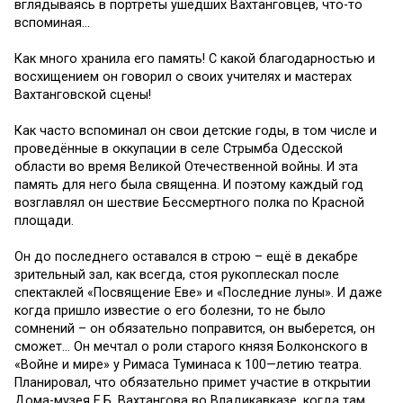
вглядываясь в портреты ушедших Вахтанговцев, что-то
вспоминая…
Как много хранила его память! С какой благодарностью и
восхищением он говорил о своих учителях и мастерах
Вахтанговской сцены!
Как часто вспоминал он свои детские годы,
в том числе и
провед
ё
нные
в ок
купации
в селе Стрымба Одесской
области
во время Великой Отечественной войны
.
И
эта
память для него была священна.
И поэтому каждый год
возглавлял он шествие Бессмертного полка по Красной
п
лощади.
Он до последнего оставался в строю
–
ещё в декабре
зрительный зал, как всегда, стоя рук
опле
скал после
спектаклей
«
Посвящение Еве
»
и
«
П
оследние луны
»
. И даже
когда пришло известие о его болезни, то не было
сомнений
–
он обязательно поправится, он выберется, он
сможет
…
Он мечтал о роли старого к
нязя Болконского в
«
Войне и мире
»
у
Римаса
Туминаса к 100
—
летию театра.
Планировал, что обязательно примет участие в открытии
Дома-музея Е.Б. Вахтангова во Владикавказе, когда там