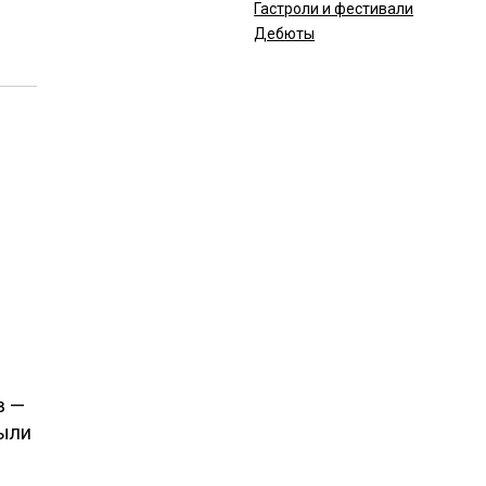
Гастроли и фестивали
Дебюты
в —
были