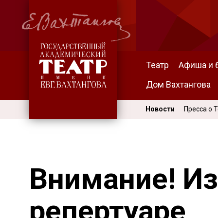
Театр
Афиша и 
Дом Вахтангова
Новости
Пресса о 
Внимание! И
репертуаре