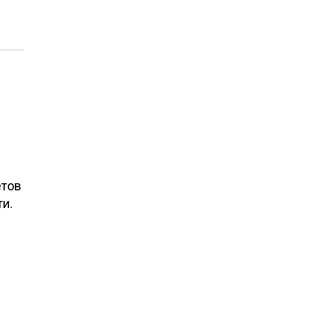
етов
и.