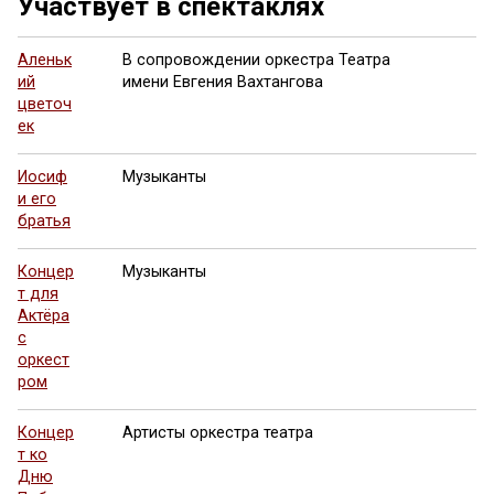
Участвует в спектаклях
Аленьк
В сопровождении оркестра Театра
ий
имени Евгения Вахтангова
цветоч
ек
Иосиф
Музыканты
и его
братья
Концер
Музыканты
т для
Актёра
с
оркест
ром
Концер
Артисты оркестра театра
т ко
Дню