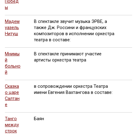
Побед
ы
Мадем
В спектакле звучит музыка ЭРВЕ, а
уазель
также Дж. Россини и французских
Нитуш
композиторов в исполнении оркестра
театра в составе:
Мнимы
В спектакле принимают участие
й
артисты оркестра театра
больно
й
Сказка
в сопровождении оркестра Театра
о царе
имени Евгения Вахтангова в составе:
Салтан
е
Танго
Баян
между
строк