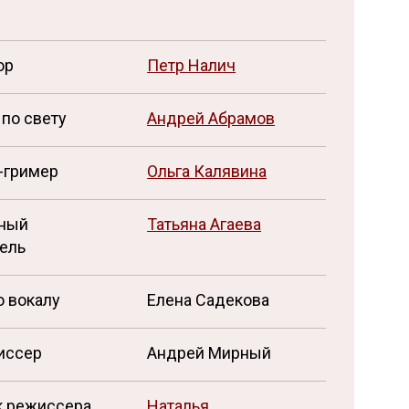
ор
Петр Налич
по свету
Андрей Абрамов
-гример
Ольга Калявина
ный
Татьяна Агаева
ель
о вокалу
Елена Садекова
иссер
Андрей Мирный
 режиссера
Наталья