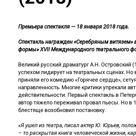
Премьера спектакля — 18 января 2018 года.
Спектакль
награжден «Серебряным витязем» 
формы»
XVII Международного театрального ф
Великий русский драматург А.Н. Островский (1
успехом лидирует на театральных сценах. Но в
приняли его комедию «Горячее сердце», сету
направленность. Многие критики упрекали ав
действительности. Первый спектакль в Петерб
автор тяжело переживал провал пьесы. Но в 
блестяще возобновил постановку.
«
Я ушел из театра, писал актер Ю. Юрьев, пол
– то раскрытая книга человеческой жизни, ка