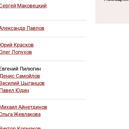
Сергей Маковецкий
Александр Павлов
Юрий Красков
Олег Лопухов
Евгений Пилюгин
Денис Самойлов
Василий Цыганцов
Павел Юдин
Михаил Айнетдинов
Ольга Жевлакова
Виктор Кормаков