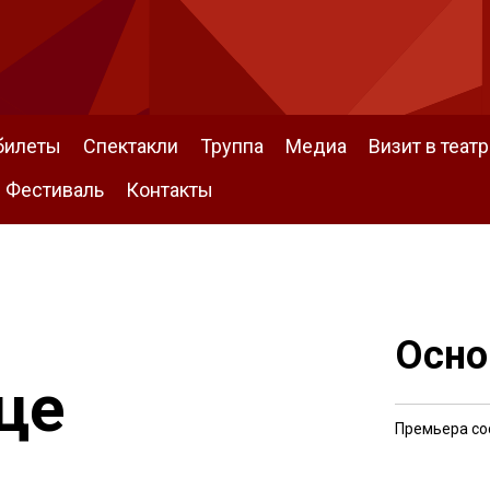
билеты
Спектакли
Труппа
Медиа
Визит в театр
Фестиваль
Контакты
Осно
це
Премьера со