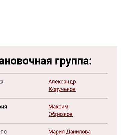
Ещё 28 фото ...
ановочная группа:
ка
Александр
Коручеков
фия
Максим
Обрезков
 по
Мария Данилова