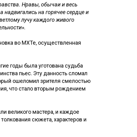
равства. Нравы, обычаи и весь
а надвигались на горячее сердце и
ветлому лучу каждого живого
тельности
».
ановка во МХТе, осуществленная
лгие годы была уготована судьба
инства пьес. Эту данность сломал
торый ошеломил зрителя смелостью
ния, что стало вторым рождением
или великого мастера, и каждое
толкования сюжета, характеров и