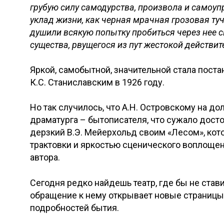
грубую силу самодурства, произвола и самоуп
уклад жизни, как черная мрачная грозовая туч
душили всякую попытку пробиться через нее с
существа, рвущегося из пут жестокой действи
Яркой, самобытной, значительной стала пост
К.С. Станиславским в 1926 году.
Но так случилось, что А.Н. Островскому на до
драматурга – бытописателя, что сужало досто
дерзкий В.Э. Мейерхольд своим «Лесом», ко
трактовки и яркостью сценического воплоще
автора.
Сегодня редко найдешь театр, где бы не став
обращение к нему открывает новые страницы 
подробностей бытия.