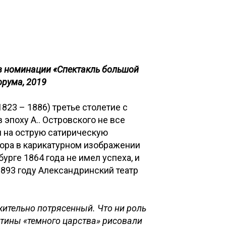
в номинации «Спектакль большой
орума, 2019
823 – 1886) третье столетие с
 эпоху А.. Островского не все
я на острую сатирическую
тора в карикатурном изображении
урге 1864 года не имел успеха, и
1893 году Александринский театр
ожительно потрясенный. Что ни роль
ртины «темного царства» рисовали