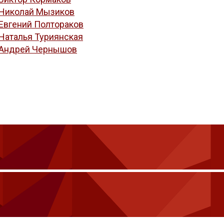
Николай Мызиков
Евгений Полтораков
Наталья Туриянская
Андрей Чернышов