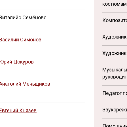
костюмам
Виталийс Семёновс
Композит
Художник 
Василий Симонов
Художник
Юрий Цокуров
Музыкаль
руководит
Анатолий Меньщиков
Педагог п
Звукореж
Евгений Князев
Помощник