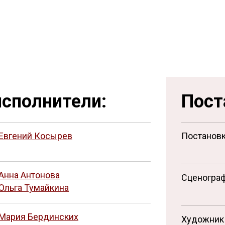
сполнители:
Пост
Евгений Косырев
Постанов
Анна Антонова
Сценогра
Ольга Тумайкина
Мария Бердинских
Художник