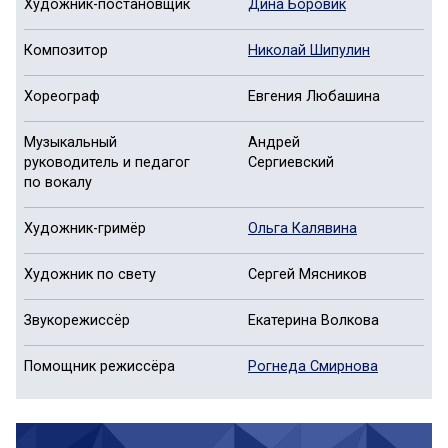
Художник-постановщик
Дина Боровик
Композитор
Николай Шипулин
Хореограф
Евгения Любашина
Музыкальный
Андрей
руководитель и педагог
Сергиевский
по вокалу
Художник-гримёр
Ольга Калявина
Художник по свету
Сергей Мясников
Звукорежиссёр
Екатерина Волкова
Помощник режиссёра
Рогнеда Смирнова