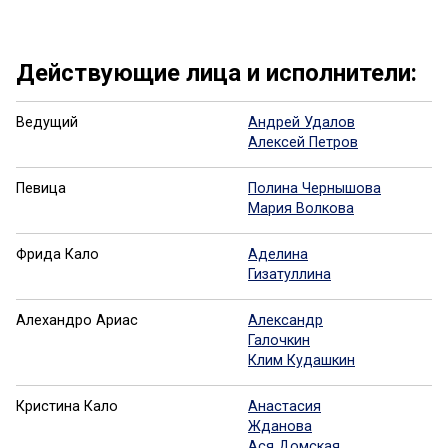
Ещё 15 фото ...
Действующие лица и исполнители:
Ведущий
Андрей Удалов
Алексей Петров
Певица
Полина Чернышова
Мария Волкова
Фрида Кало
Аделина
Гизатуллина
Алехандро Ариас
Александр
Галочкин
Клим Кудашкин
Кристина Кало
Анастасия
Жданова
Ася Домская