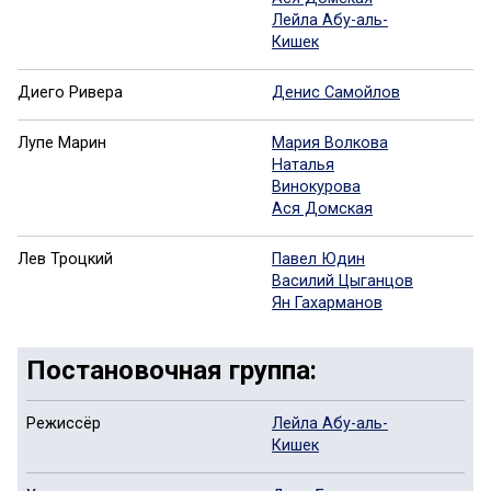
Лейла Абу-аль-
Кишек
Диего Ривера
Денис Самойлов
Лупе Марин
Мария Волкова
Наталья
Винокурова
Ася Домская
Лев Троцкий
Павел Юдин
Василий Цыганцов
Ян Гахарманов
Постановочная группа:
Режиссёр
Лейла Абу-аль-
Кишек