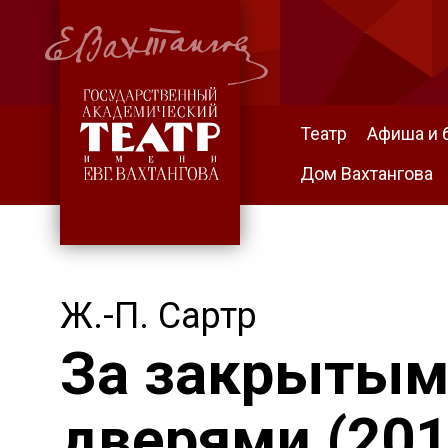
Театр
Афиша и 
Дом Вахтангова
Ж.-П. Сартр
За закрыты
дверями (201