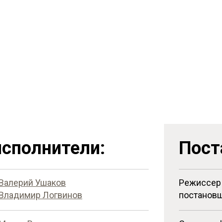
сполнители:
Пост
Валерий Ушаков
Режиссер 
Владимир Логвинов
постанов