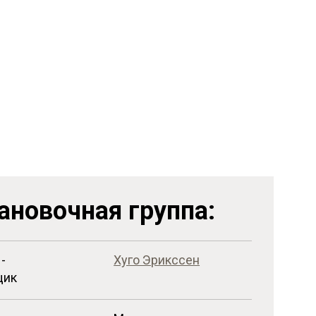
Ещё 4 фото ...
ановочная группа:
-
Хуго Эрикссен
щик