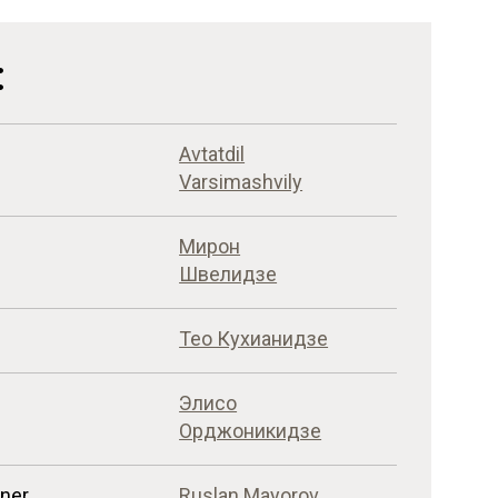
:
Avtatdil
Varsimashvily
Мирон
Швелидзе
Тео Кухианидзе
Элисо
Орджоникидзе
gner
Ruslan Mayorov