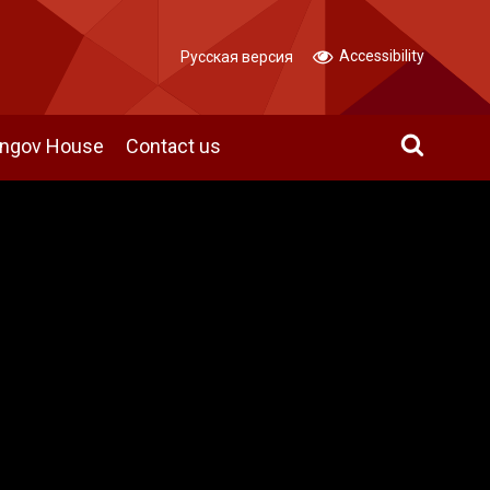
Accessibility
Русская версия
angov House
Contact us