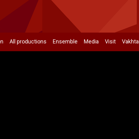
on
All productions
Ensemble
Media
Visit
Vakht