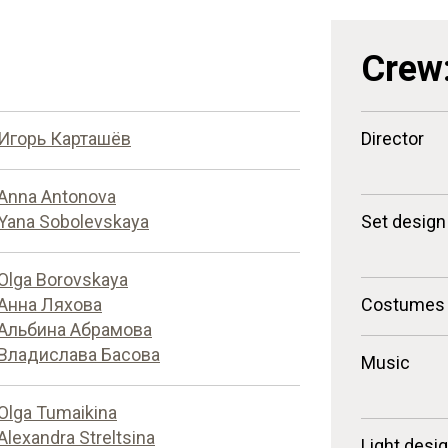
Crew
Игорь Карташёв
Director
Anna Antonova
Yana Sobolevskaya
Set design
Olga Borovskaya
Анна Ляхова
Costumes
Альбина Абрамова
Владислава Басова
Music
Olga Tumaikina
Alexandra Streltsina
Light desi