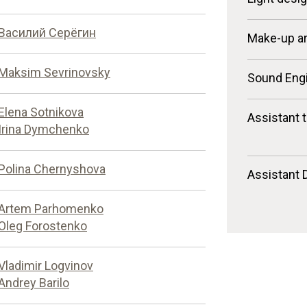
Василий Серёгин
Make-up ar
Maksim Sevrinovsky
Sound Eng
Elena Sotnikova
Assistant 
Irina Dymchenko
Polina Chernyshova
Assistant 
Artem Parhomenko
Oleg Forostenko
Vladimir Logvinov
Andrey Barilo