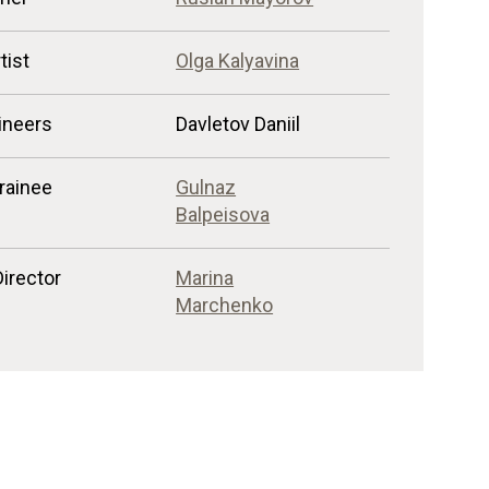
tist
Olga Kalyavina
ineers
Davletov Daniil
trainee
Gulnaz
Balpeisova
Director
Marina
Marchenko