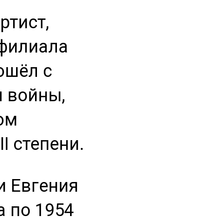
ртист,
 филиала
ошёл с
 войны,
ом
I степени.
и Евгения
а по 1954