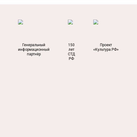
Генеральный
150
Проект
информационный
лет
«Культура.РФ»
партнёр
СТД
РФ