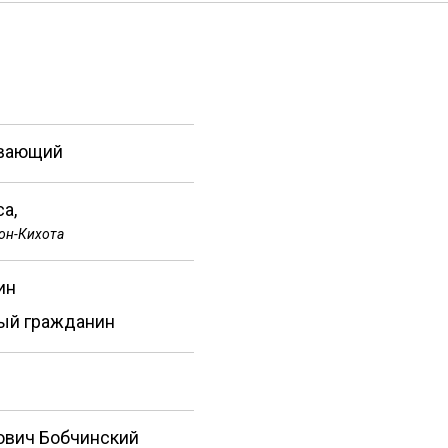
вающий
а,
он-Кихота
ин
ый гражданин
ович Бобчинский