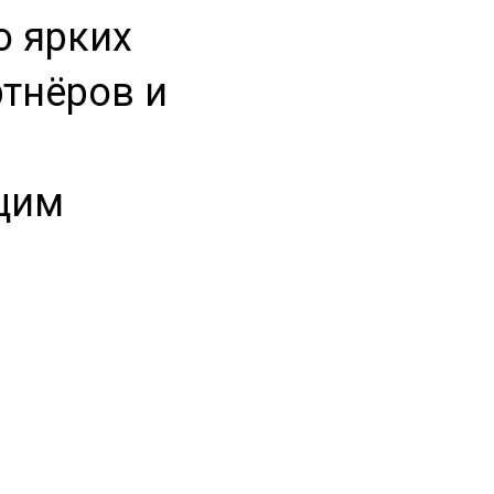
о ярких
ртнёров и
щим