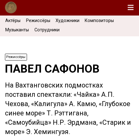
Актёры
Режиссёры
Художники
Композиторы
Музыканты
Сотрудники
Режиссёры
ПАВЕЛ САФОНОВ
На Вахтанговских подмостках
поставил спектакли: «Чайка» А.П.
Чехова, «Калигула» А. Камю, «Глубокое
синее море» Т. Рэттигана,
«Самоубийца» Н.Р. Эрдмана, «Старик и
море» Э. Хемингуэя.