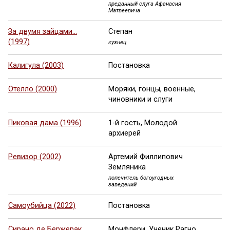
преданный слуга Афанасия
Матвеевича
За двумя зайцами…
Степан
(1997)
кузнец
Калигула (2003)
Постановка
Отелло (2000)
Моряки, гонцы, военные,
чиновники и слуги
Пиковая дама (1996)
1-й гость, Молодой
архиерей
Ревизор (2002)
Артемий Филлипович
Земляника
попечитель богоугодных
заведений
Самоубийца (2022)
Постановка
Сирано де Бержерак
Монфлери, Ученик Рагно,