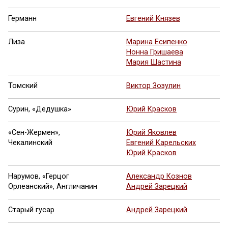
Германн
Евгений Князев
Лиза
Марина Есипенко
Нонна Гришаева
Мария Шастина
Томский
Виктор Зозулин
Сурин, «Дедушка»
Юрий Красков
«Сен-Жермен»,
Юрий Яковлев
Чекалинский
Евгений Карельских
Юрий Красков
Нарумов, «Герцог
Александр Кознов
Орлеанский», Англичанин
Андрей Зарецкий
Старый гусар
Андрей Зарецкий