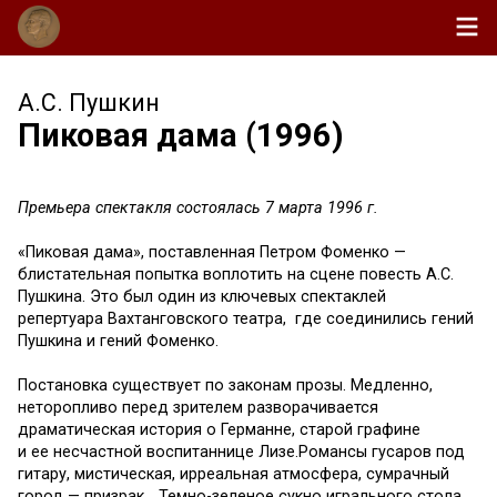
А.С. Пушкин
Пиковая дама (1996)
Премьера спектакля состоялась 7 марта 1996 г.
«Пиковая дама», поставленная Петром Фоменко —
блистательная попытка воплотить на сцене повесть А.С.
Пушкина. Это был один из ключевых спектаклей
репертуара Вахтанговского театра, где соединились гений
Пушкина и гений Фоменко.
Постановка существует по законам прозы. Медленно,
неторопливо перед зрителем разворачивается
драматическая история о Германне, старой графине
и ее несчастной воспитаннице Лизе.Романсы гусаров под
гитару, мистическая, ирреальная атмосфера, сумрачный
город — призрак… Темно-зеленое сукно игрального стола