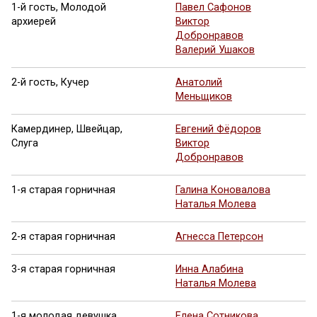
1-й гость, Молодой
Павел Сафонов
архиерей
Виктор
Добронравов
Валерий Ушаков
2-й гость, Кучер
Анатолий
Меньщиков
Камердинер, Швейцар,
Евгений Фёдоров
Слуга
Виктор
Добронравов
1-я старая горничная
Галина Коновалова
Наталья Молева
2-я старая горничная
Агнесса Петерсон
3-я старая горничная
Инна Алабина
Наталья Молева
1-я молодая девушка,
Елена Сотникова