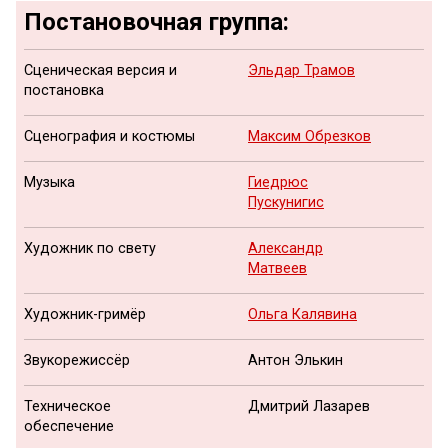
Постановочная группа:
Сценическая версия и
Эльдар Трамов
постановка
Сценография и костюмы
Максим Обрезков
Музыка
Гиедрюс
Пускунигис
Художник по свету
Александр
Матвеев
Художник-гримёр
Ольга Калявина
Звукорежиссёр
Антон Элькин
Техническое
Дмитрий Лазарев
обеспечение