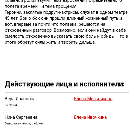
«Главной роли» звучит тема взросления, стремительного
полёта времени… и тема прощения.
Героини, заклятые подруги-актрисы, служат в одном театре
45 лет. Бок о бок они прошли длинный жизненный путь и
вот, впервые за почти что полвека, решаются на
откровенный разговор. Возможно, если они найдут в себе
смелость откровенно высказать свою боль и обиды – то в
итоге обретут силы жить и творить дальше.
Ещё 2 фото ...
Действующие лица и исполнители:
Вера Ивановна
Елена Мельникова
актриса
Нина Сергеевна
Елена Ивочкина
бывшая актриса, суфлёр