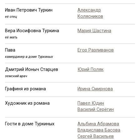
Иван Петрович Туркин
Александр
Колясников
её отец
Вера Иосифовна Туркина
Мария Шастина
её мать
Пава
Егор Разливанов
камердинер в доме Туркиных
Дмитрий Ионыч Старцев
Юрий Поляк
земский врач
Графиня из романа
Ирина Смирнова
Художник из романа
Павел Юдин
Василий Серёгин
Гости в доме Туркиных
Альбина Абрамова
Владислава Басова
Сергей Васильев