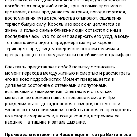
погибают от эпидемий и войн, крыша замка прогнила и
протекает, стены продуваются ветрами, погода портится,
воспоминания путаются, чувства отмирают, ощущения
теряют былую силу. Король изо всех сил цепляется за
жизнь, и только самые близкие люди остаются с ним в
последние часы. Кто-то хочет задержать его уход, а кому-
то невыносимо видеть предсмертные муки короля,
теряющего пред лицом смерти все остатки величия и
превращающего последние часы своей жизни в трагифарс.
Спектакль представляет собой попытку остановить
момент перехода между жизнью и смертью и рассмотреть
его во всех подробностях. Момент превращается в
длящееся состояние с оттенками и полутонами,
всплесками и замираниями. Спектакль и о том, как
меняется во времени наше отношение к смерти. При
рождении мы не догадываемся о смерти, потом о ней
узнаем, потом гоним мысли о ней, пытаемся ее преодолеть,
но вскоре смиряемся и, в конце концов, встречаем ее
наедине – в тишине и затаив дыхание.
Премьера спектакля на Новой сцене театра Вахтангова