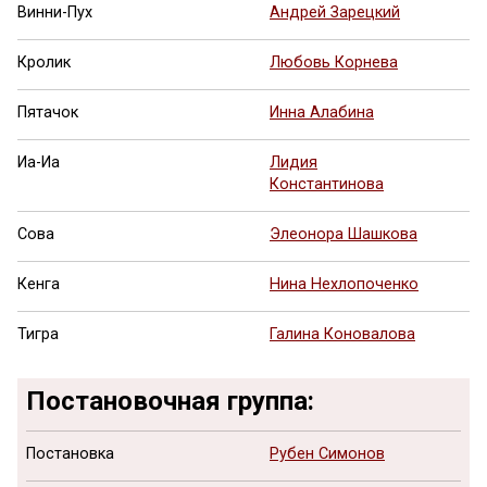
Винни-Пух
Андрей Зарецкий
Кролик
Любовь Корнева
Пятачок
Инна Алабина
Иа-Иа
Лидия
Константинова
Сова
Элеонора Шашкова
Кенга
Нина Нехлопоченко
Тигра
Галина Коновалова
Постановочная группа:
Постановка
Рубен Симонов