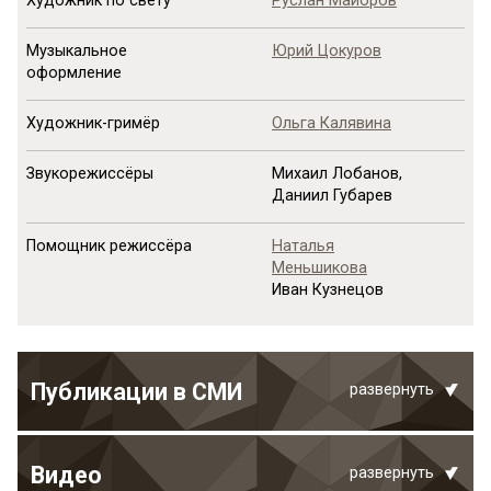
Художник по свету
Руслан Майоров
Музыкальное
Юрий Цокуров
оформление
Художник-гримёр
Ольга Калявина
Звукорежиссёры
Михаил Лобанов,
Даниил Губарев
Помощник режиссёра
Наталья
Меньшикова
Иван Кузнецов
Публикации в СМИ
развернуть
Видео
развернуть