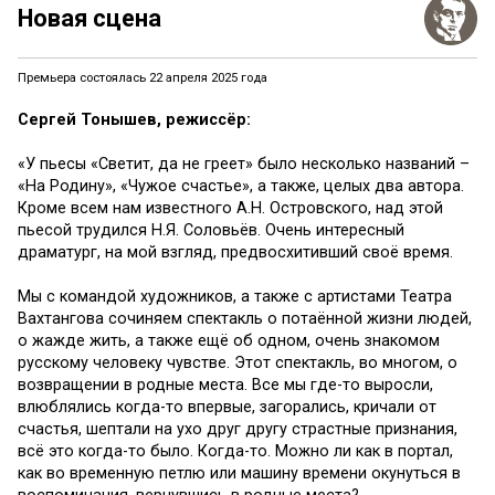
Новая сцена
Премьера состоялась 22 апреля 2025 года
Сергей Тонышев, режиссёр:
«У пьесы «Светит, да не греет» было несколько названий –
«На Родину», «Чужое счастье», а также, целых два автора.
Кроме всем нам известного А.Н. Островского, над этой
пьесой трудился Н.Я. Соловьёв. Очень интересный
драматург, на мой взгляд, предвосхитивший своё время.
Мы с командой художников, а также с артистами Театра
Вахтангова сочиняем спектакль о потаённой жизни людей,
о жажде жить, а также ещё об одном, очень знакомом
русскому человеку чувстве. Этот спектакль, во многом, о
возвращении в родные места. Все мы где-то выросли,
влюблялись когда-то впервые, загорались, кричали от
счастья, шептали на ухо друг другу страстные признания,
всё это когда-то было. Когда-то. Можно ли как в портал,
как во временную петлю или машину времени окунуться в