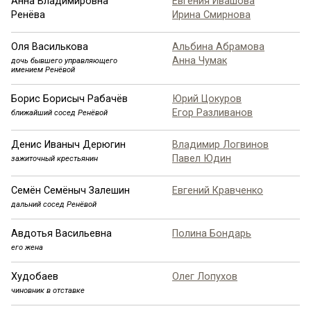
Анна Владимировна
Евгения Ивашова
Ренёва
Ирина Смирнова
Оля Василькова
Альбина Абрамова
Анна Чумак
дочь бывшего управляющего
имением Ренёвой
Борис Борисыч Рабачёв
Юрий Цокуров
Егор Разливанов
ближайший сосед Ренёвой
Денис Иваныч Дерюгин
Владимир Логвинов
Павел Юдин
зажиточный крестьянин
Семён Семёныч Залешин
Евгений Кравченко
дальний сосед Ренёвой
Авдотья Васильевна
Полина Бондарь
его жена
Худобаев
Олег Лопухов
чиновник в отставке