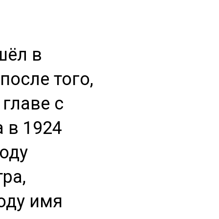
шёл в
после того,
 главе с
 в 1924
году
тра,
оду имя