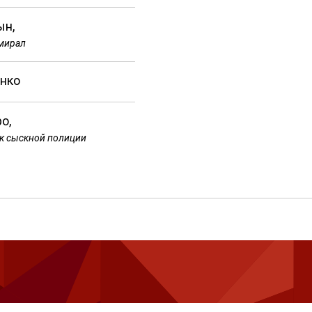
ын,
мирал
нко
о,
к сыскной полиции