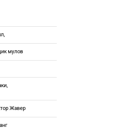
л,
ик мулов
ки,
тор Жавер
анг