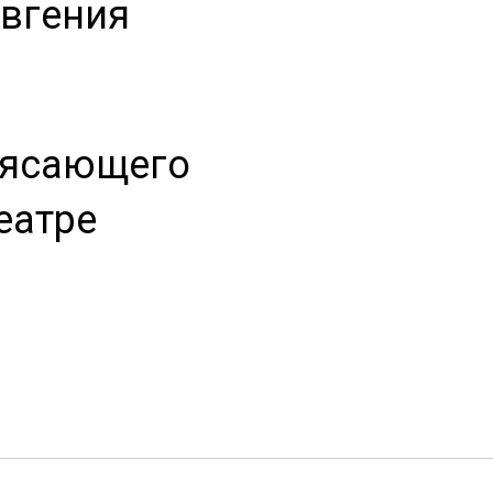
Евгения
рясающего
еатре