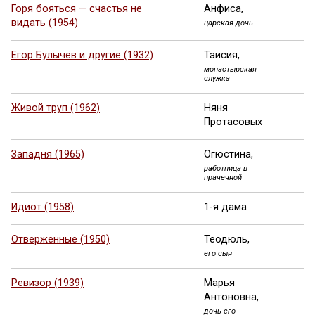
Горя бояться — счастья не
Анфиса,
видать (1954)
царская дочь
Егор Булычёв и другие (1932)
Таисия,
монастырская
служка
Живой труп (1962)
Няня
Протасовых
Западня (1965)
Огюстина,
работница в
прачечной
Идиот (1958)
1-я дама
Отверженные (1950)
Теодюль,
его сын
Ревизор (1939)
Марья
Антоновна,
дочь его