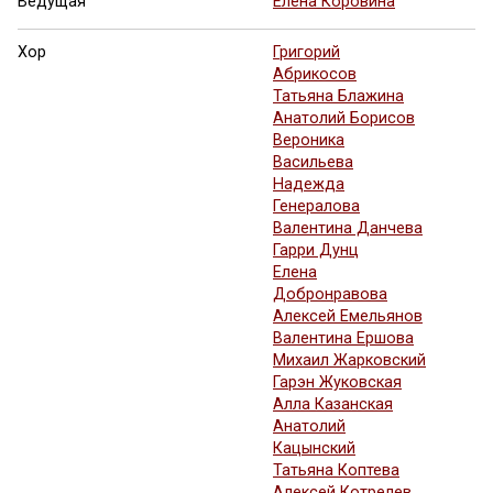
Ведущая
Елена Коровина
Хор
Григорий
Абрикосов
Татьяна Блажина
Анатолий Борисов
Вероника
Васильева
Надежда
Генералова
Валентина Данчева
Гарри Дунц
Елена
Добронравова
Алексей Емельянов
Валентина Ершова
Михаил Жарковский
Гарэн Жуковская
Алла Казанская
Анатолий
Кацынский
Татьяна Коптева
Алексей Котрелев