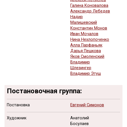
Галина Коновалова
Александр Лебедев
Надир
Малишевский
Константин Монов
Иван Мочалов
Нина Нехлопоченко
Алла Парфаньяк
Дарья Пешкова
Яков Смоленский
Владимир
Шлезингер
Владимир Этуш
Постановочная группа:
Постановка
Евгений Симонов
Художник
Анатолий
Босулаев