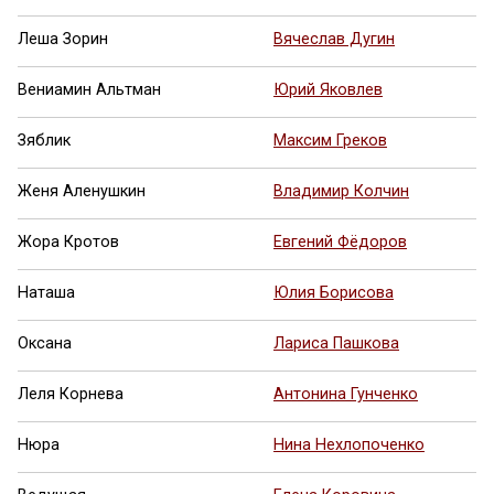
Леша Зорин
Вячеслав Дугин
Вениамин Альтман
Юрий Яковлев
Зяблик
Максим Греков
Женя Аленушкин
Владимир Колчин
Жора Кротов
Евгений Фёдоров
Наташа
Юлия Борисова
Оксана
Лариса Пашкова
Леля Корнева
Антонина Гунченко
Нюра
Нина Нехлопоченко