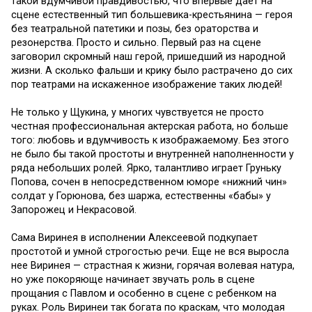
такой вдумчивой правдивостью, что впервые дает на
сцене естественный тип большевика-крестьянина — героя
без театральной патетики и позы, без ораторства и
резонерства. Просто и сильно. Первый раз на сцене
заговорил скромный наш герой, пришедший из народной
жизни. А сколько фальши и крику было растрачено до сих
пор театрами на искаженное изображение таких людей!
Не только у Щукина, у многих чувствуется не просто
честная профессиональная актерская работа, но больше
того: любовь и вдумчивость к изображаемому. Без этого
не было бы такой простоты и внутренней наполненности у
ряда небольших ролей. Ярко, талантливо играет Груньку
Попова, сочен в непосредственном юморе «нижний чин»
солдат у Горюнова, без шаржа, естественны «бабы» у
Запорожец и Некрасовой.
Сама Виринея в исполнении Алексеевой подкупает
простотой и умной строгостью речи. Еще не вся выросла
нее Виринея — страстная к жизни, горячая волевая натура,
но уже покоряюще начинает звучать роль в сцене
прощания с Павлом и особенно в сцене с ребенком на
руках. Роль Виринеи так богата по краскам, что молодая