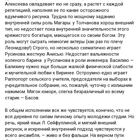
Алексеева овладевает ею не сразу, а растет с каждой
репетицией, наполняя ее по канве осторожного
вдумчивого рисунка. Трудна по мощному заданию
внутренней силы роль Магары: у Толчанова хорош внешний
тип, но недостает пока внутренней значительности этого
кряжистого богатыря, мающегося со своим богом. Эту
роль могут сыграть немногие актеры (как раз по плечу
Леонидову!) Строго, но несколько схематично играет
Русинова жесткую Анисью. Недостает вальяжности
холеного барина у Русланова в роли инженера. Василию —
Балихину нужно еще больше жалкой физической слабости
и мучительной любви к Виринее. Остроумно-едко играет
Раппопорт сельского учителя, председателя на выборах в
учредительное собрание, но, пожалуй, чуточку с излишним
нажимом. Мягок юморе, слегка безразличный ко всему
старик — Басов.
В общем исполнении все же чувствуется, конечно, что не
вся деревня по силам личному опыту молодежи студии. Но
речь, яркий язык Л. Сейфуллиной, и мягкий внешний
рисунок, и искренний внутренний подход чувствуются у
всего ансамбля, — живо и без фальши. На верном пути.