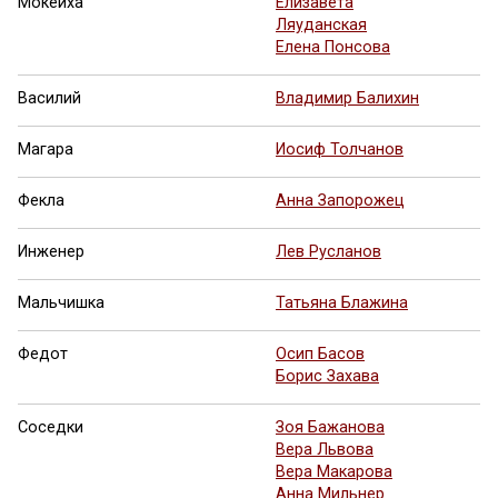
Мокеиха
Елизавета
Ляуданская
Елена Понсова
Василий
Владимир Балихин
Магара
Иосиф Толчанов
Фекла
Анна Запорожец
Инженер
Лев Русланов
Мальчишка
Татьяна Блажина
Федот
Осип Басов
Борис Захава
Соседки
Зоя Бажанова
Вера Львова
Вера Макарова
Анна Мильнер