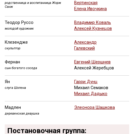
Вертинская
родственница и воспитанница Жорж
Санж
Елена Ивочкина
Теодор Руссо
Владимир Коваль
Алексей Кузнецов
молодой художник
Клезендже
Александр
Галевский
скульптор
Фернан
Евгений Шершнев
Алексей Жеребцов
сын богатого соседа
Ян
Гарри Дунц
Михаил Семаков
слуга Шопена
Михаил Дадыко
Мадлен
Элеонора Шашкова
деревенская девушка
Постановочная группа: