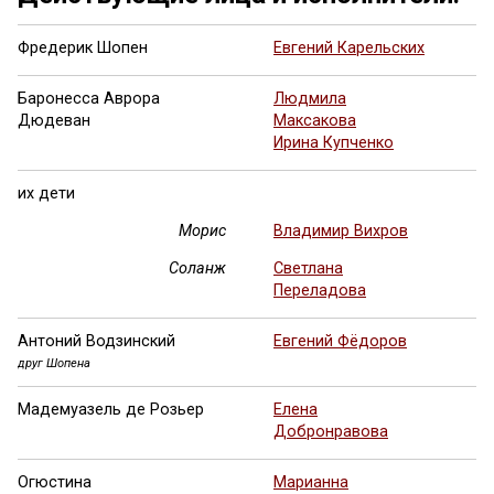
Фредерик Шопен
Евгений Карельских
Баронесса Аврора
Людмила
Дюдеван
Максакова
Ирина Купченко
их дети
Морис
Владимир Вихров
Соланж
Светлана
Переладова
Антоний Водзинский
Евгений Фёдоров
друг Шопена
Мадемуазель де Розьер
Елена
Добронравова
Огюстина
Марианна