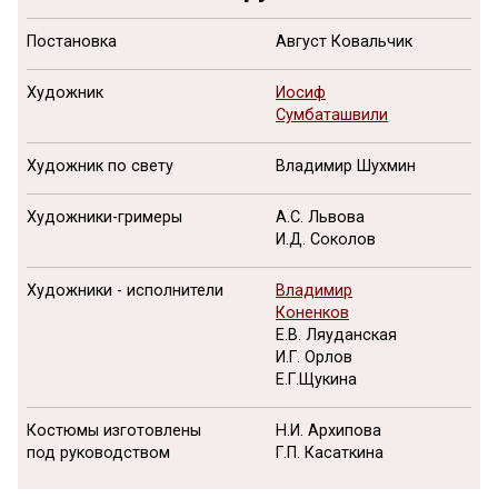
Постановка
Август Ковальчик
Художник
Иосиф
Сумбаташвили
Художник по свету
Владимир Шухмин
Художники-гримеры
А.С. Львова
И.Д. Соколов
Художники - исполнители
Владимир
Коненков
Е.В. Ляуданская
И.Г. Орлов
Е.Г.Щукина
Костюмы изготовлены
Н.И. Архипова
под руководством
Г.П. Касаткина