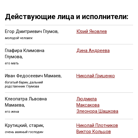
Ещё 5 фото ...
Действующие лица и исполнители:
Егор Дмитриевич Глумов,
Юрий Яковлев
молодой человек
Глафира Климовна
Дина Андреева
Глумова,
его мать
Иван Федосеевич Мамаев,
Николай Гриценко
богатый барин, дальний
родственник Глумова
Клеопатра Львовна
Людмила
Мамаева,
Максакова
Элеонора Шашкова
его жена
Крутицкий, старик,
Николай Плотников
Виктор Кольцов
очень важный господин