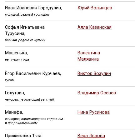
Иван Иванович Городулин,
Юрий Волынцев
молодой, важный господин
Софья Игнатьевна
Алла Казанская
Турусина,
барыня, родом из купчих
Машенька,
Валентина
Малявина
ее племянница
Егор Васильевич Курчаев,
Виктор Зозулин
гусар
Голутвин,
Владимир Осенев
человек, не имеющий занятий
Манефа,
Нина Русинова
женщина, занимающаяся гаданьем
и предсказыванием
Приживалка 1-ая
Вера Львова