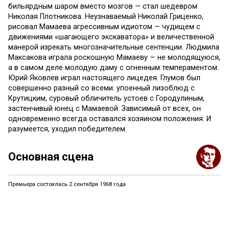
бильярдным шаром вместо мозгов — стал шедевром
Николая Плотникова. Неузнаваемый Николай Гриценко,
рисовал Мамаева агрессивным идиотом — чудищем с
движениями «шагающего экскаватора» и величественной
манерой изрекать многозначительные сентенции. Людмила
Максакова играла роскошную Мамаеву — не молодящуюся,
а в самом деле молодую даму с огненным темпераментом.
Юрий Яковлев играл настоящего лицедея. Глумов был
совершенно разный со всеми: упоенный лизоблюд с
Крутицким, суровый обличитель устоев с Городулиным,
застенчивый юнец с Мамаевой. Зависимый от всех, он
одновременно всегда оставался хозяином положения. И
разумеется, уходил победителем.
Основная сцена
Премьера состоялась 2 сентября 1968 года