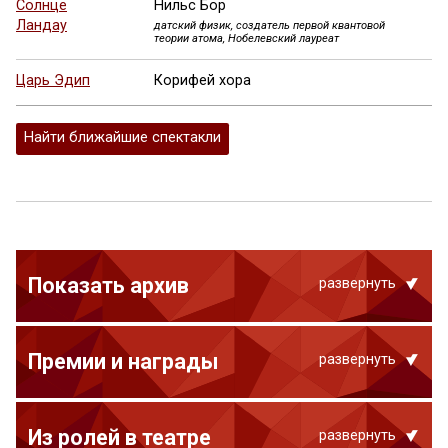
Солнце
Нильс Бор
Ландау
датский физик, создатель первой квантовой
теории атома, Нобелевский лауреат
Царь Эдип
Корифей хора
Найти ближайшие спектакли
Показать архив
развернуть
Премии и награды
развернуть
Из ролей в театре
развернуть