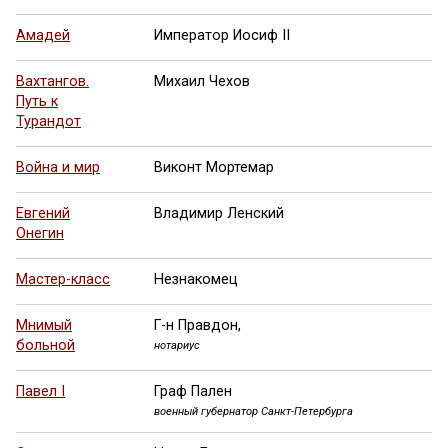
Амадей
Император Иосиф II
Вахтангов.
Михаил Чехов
Путь к
Турандот
Война и мир
Виконт Мортемар
Евгений
Владимир Ленский
Онегин
Мастер-класс
Незнакомец
Мнимый
Г-н Правдон,
больной
нотариус
Павел I
Граф Пален
военный губернатор Санкт-Петербурга