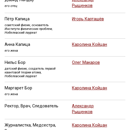
Рыщенков
его отец
Пётр Капица
Игорь Карташёв
советский физик, основатель
Института физических проблем,
Нобелевский лауреат
Анна Капица
Каролина Койцан
его жена
Нильс Бор
Олег Макаров
датский физик, создатель первой
квантовой теории атома,
Нобелевский лауреат
Маргарет Бор
Каролина Койцан
его жена
Ректор, Врач, Следователь
Александр
Рыщенков
Журналистка, Медсестра,
Каролина Койцан