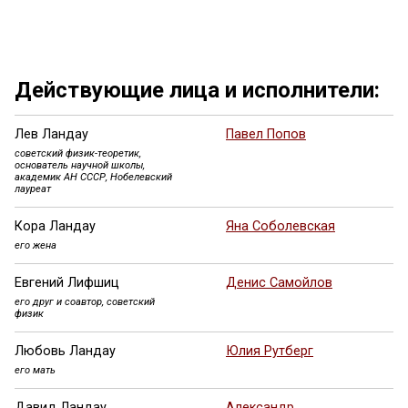
Ещё 13 фото ...
Действующие лица и исполнители:
Лев Ландау
Павел Попов
советский физик-теоретик,
основатель научной школы,
академик АН СССР, Нобелевский
лауреат
Кора Ландау
Яна Соболевская
его жена
Евгений Лифшиц
Денис Самойлов
его друг и соавтор, советский
физик
Любовь Ландау
Юлия Рутберг
его мать
Давид Ландау
Александр