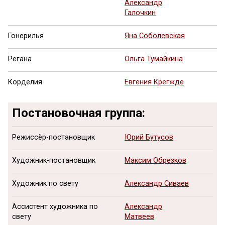
Александр
Галочкин
Гонерилья
Яна Соболевская
Регана
Ольга Тумайкина
Корделия
Евгения Крегжде
Постановочная группа:
Режиссёр-постановщик
Юрий Бутусов
Художник-постановщик
Максим Обрезков
Художник по свету
Александр Сиваев
Ассистент художника по
Александр
свету
Матвеев