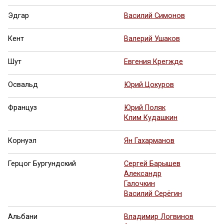
Эдгар
Василий Симонов
Кент
Валерий Ушаков
Шут
Евгения Крегжде
Освальд
Юрий Цокуров
Француз
Юрий Поляк
Клим Кудашкин
Корнуэл
Ян Гахарманов
Герцог Бургундский
Сергей Барышев
Александр
Галочкин
Василий Серёгин
Альбани
Владимир Логвинов