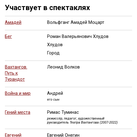
Участвует в спектаклях
Амадей
Вольфганг Амадей Моцарт
Бег
Роман Валерьянович Хлудов
Хлудов
Город
Вахтангов.
Леонид Волков
Путь к
Турандот
Война и мир
Андрей
его сын
Гений места
Римас Туминас
режиссёр, педагог, художественный
руководитель Театра Вахтангова (2007-2022)
Евгений
Евгений Онегин