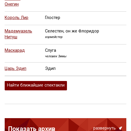
Онегин
Король Лир
Глостер
Мадемуазель
Селестен, он же Флоридор
Нитуш
хормейстер
Маскарад
Слуга
человек Зимы
Царь Эдип
Эдип
Найти ближайшие спектакли
Показать архив
развернуть