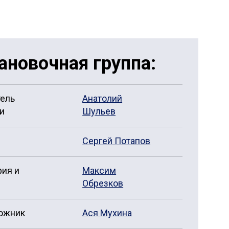
ановочная группа:
тель
Анатолий
и
Шульев
Сергей Потапов
ия и
Максим
Обрезков
ожник
Ася Мухина