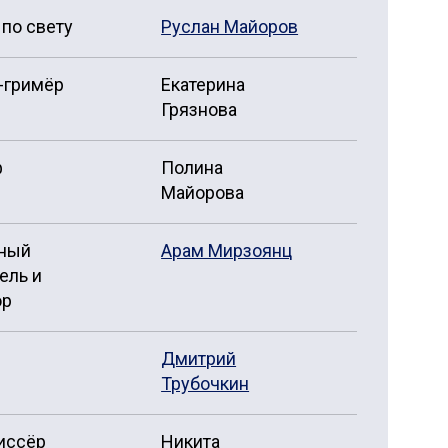
по свету
Руслан Майоров
-гримёр
Екатерина
Грязнова
ф
Полина
Майорова
ный
Арам Мирзоянц
ель и
ор
Дмитрий
Трубочкин
иссёр
Никита