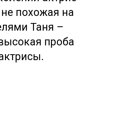
, не похожая на
елями Таня –
 высокая проба
 актрисы.