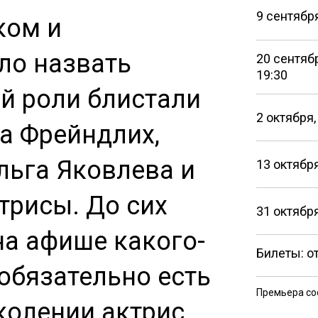
9 сентября
ком и
ло назвать
20 сентяб
19:30
й роли блистали
2 октября,
а Фрейндлих,
льга Яковлева и
13 октября
трисы. До сих
31 октября
на афише какого-
Билеты: от
 обязательно есть
Премьера со
околении актрис