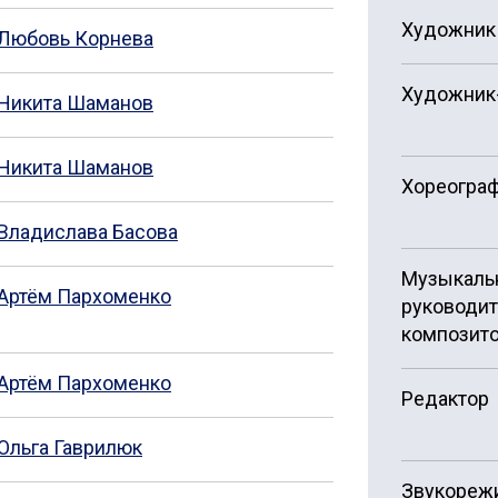
Художник 
Любовь Корнева
Художник
Никита Шаманов
Никита Шаманов
Хореогра
Владислава Басова
Музыкаль
Артём Пархоменко
руководит
композит
Артём Пархоменко
Редактор
Ольга Гаврилюк
Звукореж