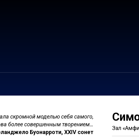
Симо
чала скромной моделью себя самого,
ова более совершенным творением…
Зал «Амфи
ланджело Буонарроти, XXIV сонет