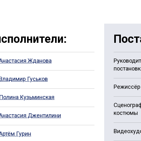
сполнители:
Пост
Анастасия Жданова
Руководи
постановк
Владимир Гуськов
Режиссёр
Полина Кузьминская
Сценограф
костюмы
Анастасия Джентилини
Видеохуд
Артём Гурин