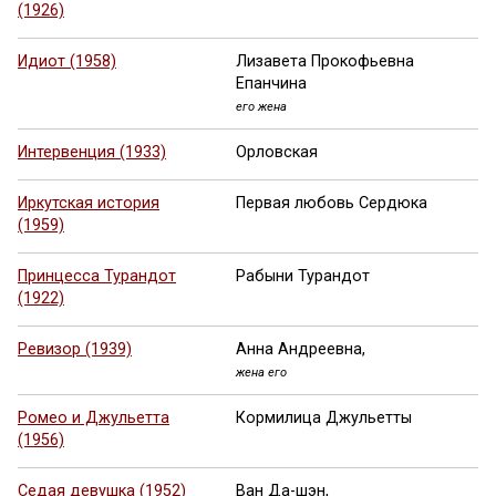
(1926)
Идиот (1958)
Лизавета Прокофьевна
Епанчина
его жена
Интервенция (1933)
Орловская
Иркутская история
Первая любовь Сердюка
(1959)
Принцесса Турандот
Рабыни Турандот
(1922)
Ревизор (1939)
Анна Андреевна,
жена его
Ромео и Джульетта
Кормилица Джульетты
(1956)
Седая девушка (1952)
Ван Да-шэн,