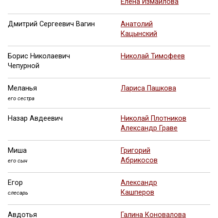
Елена Измайлова
Дмитрий Сергеевич Вагин
Анатолий
Кацынский
Борис Николаевич
Николай Тимофеев
Чепурной
Меланья
Лариса Пашкова
его сестра
Назар Авдеевич
Николай Плотников
Александр Граве
Миша
Григорий
Абрикосов
его сын
Егор
Александр
Кашперов
слесарь
Авдотья
Галина Коновалова