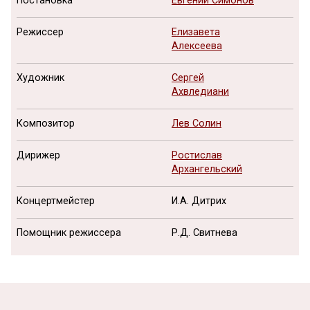
Постановка
Евгений Симонов
Режиссер
Елизавета
Алексеева
Художник
Сергей
Ахвледиани
Композитор
Лев Солин
Дирижер
Ростислав
Архангельский
Концертмейстер
И.А. Дитрих
Помощник режиссера
Р.Д. Свитнева