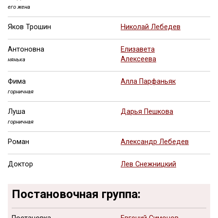
его жена
Яков Трошин
Николай Лебедев
Антоновна
Елизавета
Алексеева
нянька
Фима
Алла Парфаньяк
горничная
Луша
Дарья Пешкова
горничная
Роман
Александр Лебедев
Доктор
Лев Снежницкий
Постановочная группа: