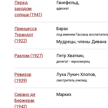
Перед
Ганефельд,
заходом
адвокат
солнца (1941)
Принцесса
Барах
Турандот
под именем Гассана, воспитател
(1922)
Мудрецы, члены Дивана
Разлом (1927)
Петр Хваткин,
делегат - черноморец
Ревизор
Лука Лукич Хлопов,
(1939)
смотритель училищ
Сирано де
Маркиз
Бержерак
(1942)