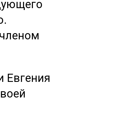
едующего
ю.
 членом
и Евгения
своей