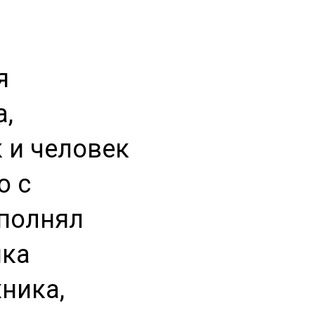
я
а,
 и человек
о с
ыполнял
ика
ника,