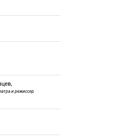
вцев,
еатра и режиссер