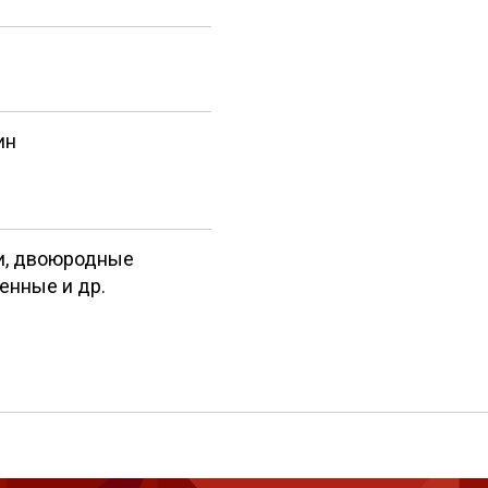
ин
и, двоюродные
енные и др.