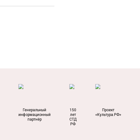
Генеральный
150
Проект
информационный
лет
«Культура.РФ»
партнёр
СТД
РФ