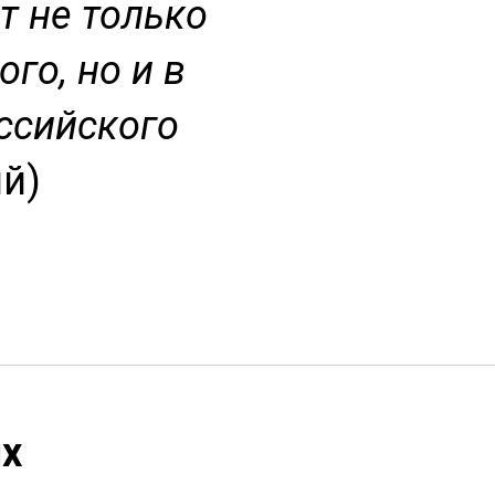
т не только
го, но и в
ссийского
ий)
ях