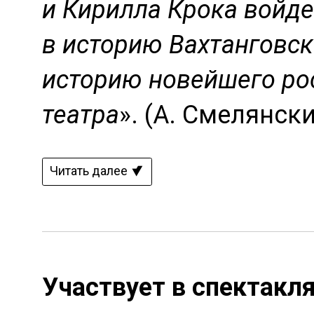
и Кирилла Крока войде
в историю Вахтанговско
историю новейшего ро
театра
». (А. Смелянск
Читать далее
Участвует в спектакл