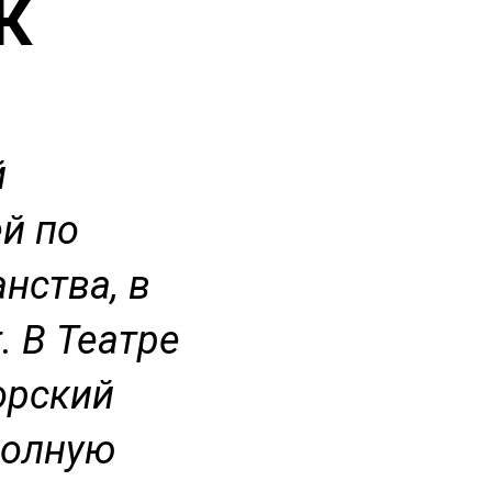
К
й
й по
нства, в
. В Театре
орский
полную