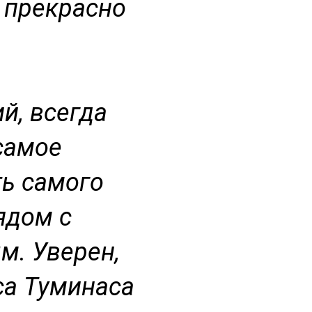
 прекрасно
й, всегда
самое
ть самого
ядом с
м. Уверен,
са Туминаса