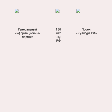
Генеральный
150
Проект
информационный
лет
«Культура.РФ»
партнёр
СТД
РФ