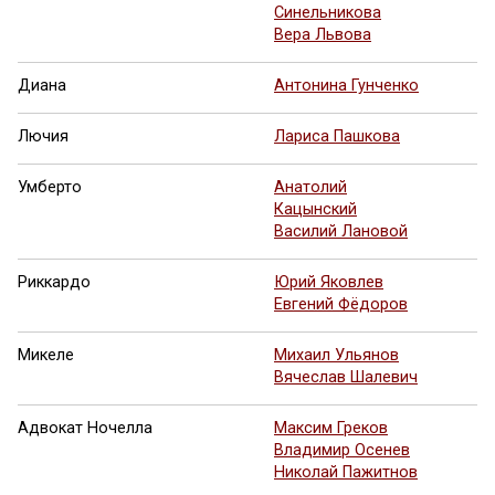
Синельникова
Вера Львова
Диана
Антонина Гунченко
Лючия
Лариса Пашкова
Умберто
Анатолий
Кацынский
Василий Лановой
Риккардо
Юрий Яковлев
Евгений Фёдоров
Микеле
Михаил Ульянов
Вячеслав Шалевич
Адвокат Ночелла
Максим Греков
Владимир Осенев
Николай Пажитнов