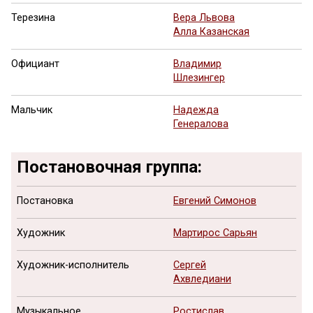
Терезина
Вера Львова
Алла Казанская
Официант
Владимир
Шлезингер
Мальчик
Надежда
Генералова
Постановочная группа:
Постановка
Евгений Симонов
Художник
Мартирос Сарьян
Художник-исполнитель
Сергей
Ахвледиани
Музыкальное
Ростислав