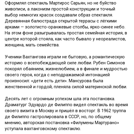
Оформлял спектакль Мартирос Сарьян, но не буйство
живописи, а лаконизм простой конструкции и точный
выбор немногих красок создавали образ спектакля.
Деревянная балюстрада открытой террасы с лёгкими
арками — золотисто-оранжевые столбы, ярко-синее небо.
На этом фоне разыгрывалась простая семейная история, в
центре которой стояла, как часто бывало у неореалистов,
женщина, мать семейства.
Ученики Вахтангова играли не бытовую, а романтическую
историю о всепобеждающей силе любви. Рубен Симонов
покорял обаянием, жизнелюбием, а в финале и мудростью
своего героя, когда с неподражаемой интонацией
произносил: «дети есть дети». Мансурова была
женственной и гордой, пленяла силой материнской любви.
Десять лет с огромным успехом шла эта постановка.
Драматург Эдуардо де Филиппо видел спектакль во время
своего визита в Москву и пришёл в восторг. В 1962 труппа
де Филиппо гастролировала в СССР, но, по общему
мнению, авторская постановка «Филумены Мартурано»
уступала вахтанговскому спектаклю.