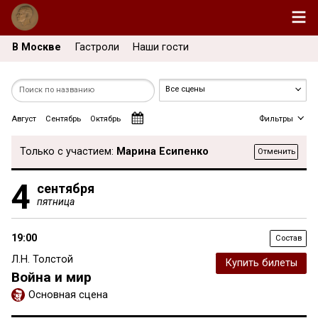
В Москве
Гастроли
Наши гости
Август
Сентябрь
Октябрь
Фильтры
Только с участием:
Марина Есипенко
Отменить
4
сентября
пятница
19:00
Состав
Л.Н. Толстой
Купить билеты
Война и мир
Основная сцена