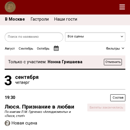
В Москве
Гастроли
Наши гости
Август
Сентябрь
Октябрь
Фильтры
Только с участием:
Нонна Гришаева
Отменить
3
сентября
четверг
19:30
Состав
Люся. Признание в любви
Билеты закончились
По книгам Л.М. Гурченко «Аплодисменты» и
«Люся, стоп!»
Новая сцена