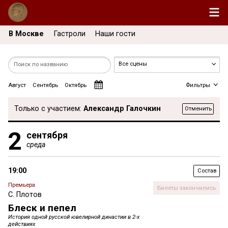
В Москве
Гастроли
Наши гости
Август
Сентябрь
Октябрь
Фильтры
Только с участием:
Александр Галочкин
Отменить
2
сентября
среда
19:00
Состав
Премьера
Билеты закончились
С. Плотов
Блеск и пепел
История одной русской ювелирной династии в 2-х
действиях